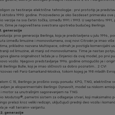
ligon za testiranje električne tehnologije : prvi prototip je predstavlj
d oktobra 1990. godine. Proizvedeno je oko šezdeset primeraka ove p
verzije na sva četiri točka, između 1991. i 1993. U septembru 1991., 
om, čime je nagoveštena svestrana upotreba budućeg Berlinga.
. generacije
olucija: prva generacija Berlinga, koja je predstavljena u julu 1996., p
 puta između limuzine i monovolumena, ovaj novi Citroën je imao više 
tima, prikladno nazvana Multispace, odmah je postigla komercijalni 
vestraniji od limuzine, ali manji od monovolumena. Time je nastao pot
egova glavna originalnost ležala je u činjenici da ovaj model, po prvi pu
ovo vozilo. Njegovo predstavljanje 1996. godine omogućilo je i origin
i Berlinga Bulle, koji je imao sličnosti sa dobro poznatim... 2 CV!
nizovao reli Pariz-Samarkand-Moskva, tokom kojeg je 198 mladih Evro
delom C 15, Berlingo je proširio svoju ponudu: KPG, TNG, električne ve
tavljen je eksperimentalni Berlingo Dynavolt, model sa niskom emisij
 i motor sa unutrašnjim sagorevanjem na TNG.
bio Modutop®, pametni sistem za odlaganje stvari, koji maksimalno p
ingo prelazi kroz veliki redizajn, uključujući prednji deo vozila i koman
a je «all terrain» varijantu.
2. generacije