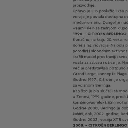
proizvodnje.
Upravo je C15 poslužio i kao po
verzija je postala dostupna o
međuvremenu, Dangel je nudio 
«Familiale» sa zadnjom klup
1996. – CITROËN BERLINGO 1
Konačno, na kraju 20. veka, rev
donela niz inovacija. Na pola
porodici i slobodnim aktivnos
tražili model prostraniji i s
vozila za zabavu i uživanje. Nj
već je predstavljao potpuno n
Grand Large, koncepta Plage il
Godine 1997., Citroën je orga
za volanom Berlinga.
Kao što je bio slučaj i sa mo
u Ženevi, 1999. godine, preds
kombinovao električni motor
Godine 2000., Berlingo je do
kabini, dok, 2002. godine, Berl
Godine 2003., verzija XTR uvel
2008. – CITROËN BERLINGO 