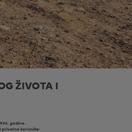
OG ŽIVOTA I
1996.
godine.
i privatne korisnike: