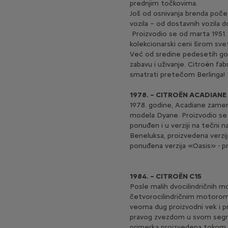
prednjim točkovima.
Još od osnivanja brenda poče
vozila – od dostavnih vozila do
Proizvodio se od marta 1951. 
kolekcionarski ceni širom sv
Već od sredine pedesetih godi
zabavu i uživanje. Citroën fa
smatrati pretečom Berlinga!
1978. – CITROËN ACADIANE
1978. godine, Acadiane zamen
modela Dyane. Proizvodio se d
ponuđen i u verziji na tečni 
Beneluksa, proizvedena verzi
ponuđena verzija «Oasis» - p
1984. – CITROËN C15
Posle malih dvocilindričnih m
četvorocilindričnim motorom 
veoma dug proizvodni vek i pr
pravog zvezdom u svom segme
primerka proizvedena tokom 