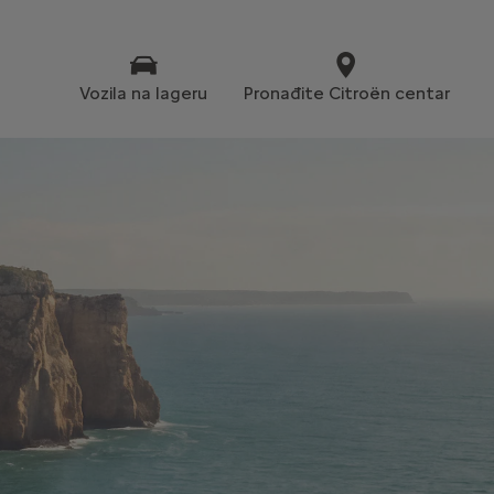
Vozila na lageru
Pronađite Citroën centar