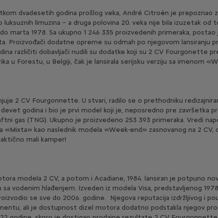
tkom dvadesetih godina prošlog veka, André Citroën je prepoznao z
 luksuznih limuzina – a druga polovina 20. veka nije bila izuzetak od to
do marta 1978. Sa ukupno 1 246 335 proizvedenih primeraka, postao j
eta. Proizvođači dodatne opreme su odmah po njegovom lansiranju pre
na različiti dobavljači nudili su dodatke koji su 2 CV Fourgonette pre
brika u Forestu, u Belgiji, čak je lansirala serijsku verziju sa imeno
juje 2 CV Fourgonnette. U stvari, radilo se o prethodniku redizajni
evet godina i bio je prvi model koji je, neposredno pre završetka pr
naftni gas (TNG). Ukupno je proizvedeno 253 393 primeraka. Vredi nap
ja «Mixta» kao naslednik modela «Week-end» zasnovanog na 2 CV, dok 
raktično mali kamper!
otora modela 2 CV, a potom i Acadiane, 1984. lansiran je potpuno nov
sa vodenim hlađenjem. Izveden iz modela Visa, predstavljenog 1978.
oizvodio se sve do 2006. godine. Njegova reputacija izdržljivog i pou
ntu, ali je dostupnost dizel motora dodatno podstakla njegov prod
22 godine, skoro je dostigao prodajne rezultate 2 CV Fourgonnett