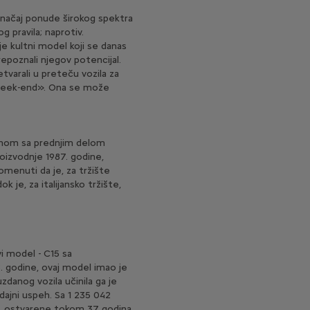
načaj ponude širokog spektra
g pravila; naprotiv.
e kultni model koji se danas
poznali njegov potencijal.
tvarali u preteču vozila za
m «Week-end». Ona se može
ranom sa prednjim delom
oizvodnje 1987. godine,
omenuti da je, za tržište
je, za italijansko tržište,
i model - C15 sa
 godine, ovaj model imao je
zdanog vozila učinila ga je
ajni uspeh. Sa 1 235 042
e, ostvarene tokom 37 godina