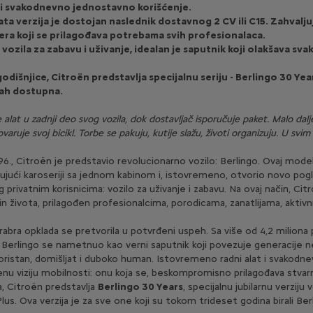
 i svakodnevno jednostavno korišćenje.
jata verzija je dostojan naslednik dostavnog 2 CV ili C15. Zahva
era koji se prilagođava potrebama svih profesionalaca.
vozila za zabavu i uživanje, idealan je saputnik koji olakšava sv
šnjice, Citroën predstavlja specijalnu seriju - Berlingo 30 Years
mah dostupna.
e alat u zadnji deo svog vozila, dok dostavljač isporučuje paket. Malo dal
tovaruje svoj bicikl. Torbe se pakuju, kutije slažu, životi organizuju. U sv
996., Citroën je predstavio revolucionarno vozilo: Berlingo. Ovaj mode
jujući karoseriji sa jednom kabinom i, istovremeno, otvorio novo pog
privatnim korisnicima: vozilo za uživanje i zabavu. Na ovaj način, Cit
in života, prilagođen profesionalcima, porodicama, zanatlijama, aktivni
rabra opklada se pretvorila u potvrđeni uspeh. Sa više od 4,2 miliona 
 Berlingo se nametnuo kao verni saputnik koji povezuje generacije n
koristan, domišljat i duboko human. Istovremeno radni alat i svakodne
enu viziju mobilnosti: onu koja se, beskompromisno prilagođava stva
 Citroën predstavlja
Berlingo 30 Years
, specijalnu jubilarnu verziju 
s. Ova verzija je za sve one koji su tokom trideset godina birali Berl