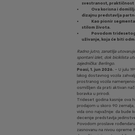
svestranost, praktičnost
Ova korisna i domišl
dizajnu predstavlja partn
Kao pionir segmenta 
stilom života.
Povodom tridesetogodi
uživanje, koja će biti od
Radno jutro, zanatlija utovaruj
spontani izlet, dok biciklista u
zajednička: Berlingo.
Poasi, 1. jun 2026.
– U julu 1
lakog dostavnog vozila zahval
prostranog vozila namenjenog 
osmišljen da prati aktivan nač
boravka u prirodi.
Trideset godina kasnije ova h
prodajom u skoro 90 zemalja,
vida ono najvažnije: da bude 
decenije predstavlja jedinstv
Povodom proslave rođendana,
zasnovanu na nivou opreme Plu