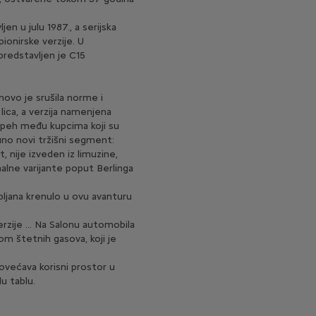
en u julu 1987., a serijska
ionirske verzije. U
predstavljen je C15
onovo je srušila norme i
lica, a verzija namenjena
uspeh među kupcima koji su
puno novi tržišni segment:
t, nije izveden iz limuzine,
alne varijante poput Berlinga
pljana krenulo u ovu avanturu
rzije ... Na Salonu automobila
om štetnih gasova, koji je
ovećava korisni prostor u
du tablu.