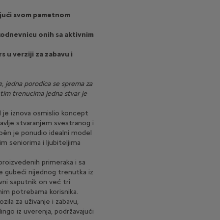
ljujući svom pametnom
akodnevnicu onih sa aktivnim
 u verziji za zabavu i
je, jedna porodica se sprema za
im tim trenucima jedna stvar je
l je iznova osmislio koncept
lavlje stvaranjem svestranog i
roën je ponudio idealni model
m seniorima i ljubiteljima
proizvedenih primeraka i sa
e gubeći nijednog trenutka iz
vni saputnik on već tri
rnim potrebama korisnika.
vozila za uživanje i zabavu,
ingo iz uverenja, podržavajući