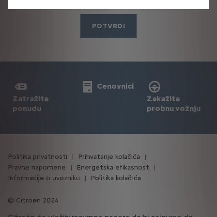
POTVRDI
Cenovnici
Zatražite
Zakažite
ponudu
probnu vožnju
Politika privatnosti
Prihvatanje kolačića
Pravne napomene
Energetska efikasnost
Informacije o uvozniku
Politika kolačIća
Citroën 2024