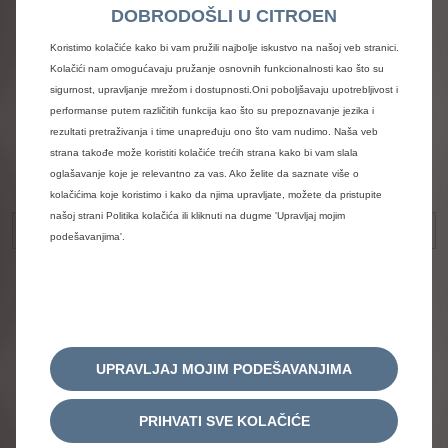
DOBRODOŠLI U CITROEN
Koristimo kolačiće kako bi vam pružili najbolje iskustvo na našoj veb stranici.
Kolačići nam omogućavaju pružanje osnovnih funkcionalnosti kao što su
sigurnost, upravljanje mrežom i dostupnosti.Oni poboljšavaju upotrebljivost i
UNESITE OVDE VAŠ BROJ
performanse putem različitih funkcija kao što su prepoznavanje jezika i
rezultati pretraživanja i time unapređuju ono što vam nudimo. Naša veb
CITROËN ŠASIJE (VIN BROJ)
strana takođe može koristiti kolačiće trećih strana kako bi vam slala
oglašavanje koje je relevantno za vas. Ako želite da saznate više o
kolačićima koje koristimo i kako da njima upravljate, možete da pristupite
našoj strani Politika kolačića ili kliknuti na dugme 'Upravljaj mojim
podešavanjima'.
VIN broj (broj šasije)
odgovara serijskom
broju vozila (niz od
17 brojeva i slova
koji počinje sa VF7
UPRAVLJAJ MOJIM PODEŠAVANJIMA
ili VR7...). Nalazi se u
dokumentu o
registraciji vašeg
PRIHVATI SVE KOLAČIĆE
vozila.