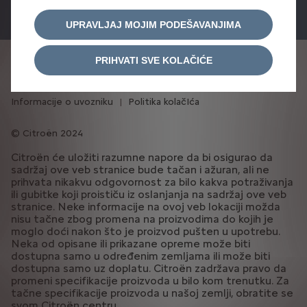
ponudu
probnu vožnju
UPRAVLJAJ MOJIM PODEŠAVANJIMA
PRIHVATI SVE KOLAČIĆE
Politika privatnosti
Prihvatanje kolačića
Pravne napomene
Energetska efikasnost
Informacije o uvozniku
Politika kolačIća
Citroën 2024
Citroën će uložiti razumne napore da bi osigurao da
sadržaj ove veb stranice bude tačan i ažuran, ali ne
prihvata nikakvu odgovornost za bilo kakva potraživanja
ili gubitke koji proističu iz oslanjanja na sadržaj ove veb
stranice. Neke informacije na ovoj veb lokaciji možda
nisu tačne zbog promena na proizvodima do kojih je
moglo doći nakon što je proizvod pušten u upotrebu.
Neka od opisane ili prikazane opreme može biti
dostupna samo u određenim zemljama ili može biti
dostupna samo uz doplatu. Citroën zadržava pravo da
promeni specifikacije proizvoda u bilo kom trenutku. Za
tačne specifikacije proizvoda u našoj zemlji, obratite se
svom Citroën centru.