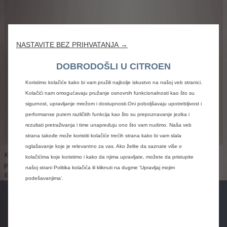
NASTAVITE BEZ PRIHVATANJA →
DOBRODOŠLI U CITROEN
Koristimo kolačiće kako bi vam pružili najbolje iskustvo na našoj veb stranici.
Kolačići nam omogućavaju pružanje osnovnih funkcionalnosti kao što su
sigurnost, upravljanje mrežom i dostupnosti.Oni poboljšavaju upotrebljivost i
performanse putem različitih funkcija kao što su prepoznavanje jezika i
rezultati pretraživanja i time unapređuju ono što vam nudimo. Naša veb
strana takođe može koristiti kolačiće trećih strana kako bi vam slala
oglašavanje koje je relevantno za vas. Ako želite da saznate više o
Korišćenjem Google mapa, vi kao korisnik ove veb stranice
kolačićima koje koristimo i kako da njima upravljate, možete da pristupite
podležete Dodatnim uslovima korišćenja Google mapa/Google
našoj strani Politika kolačića ili kliknuti na dugme 'Upravljaj mojim
Earth:
https://policies.google.com/privacy?hl=en
podešavanjima'.
Cenovnici
Zatražite
Zakažite